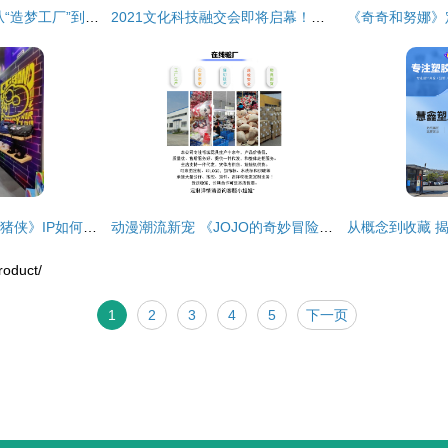
长沙动漫乘风破浪 从“造梦工厂”到“产业高地”的跃迁之路
2021文化科技融交会即将启幕！看它们如何玩转文旅“智”时代
与Z世代共成长 《猪猪侠》IP如何构建“大动漫生态圈”的动漫开发之路
动漫潮流新宠 《JOJO的奇妙冒险》兔猫耳毛绒挂件玩具与个性化定制钥匙扣热潮
oduct/
1
2
3
4
5
下一页