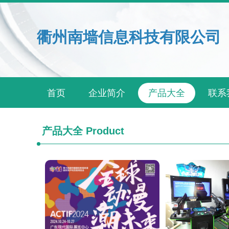
衢州南墙信息科技有限公司
首页
企业简介
产品大全
联系
产品大全
Product