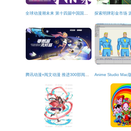
全球动漫潮未来 第十四届中国国际动漫博览会10月24日东莞开幕，动漫开发驶入快车道
腾讯动漫×阅文动漫 推进300部阅文小说漫改，开启动漫开发新纪元