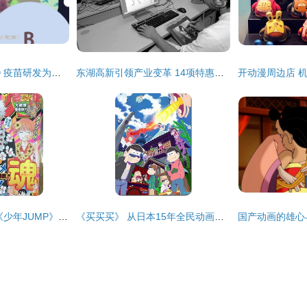
科技战疫系列动画③ 疫苗研发为何要“兵分多路”作战
东湖高新引领产业变革 14项特惠政策落地，动漫开发迎来“激进”发展新机遇
再启银魂！2011年《少年JUMP》首期宣布动画再开发
《买买买》 从日本15年全民动画到改编游戏的霸业之路