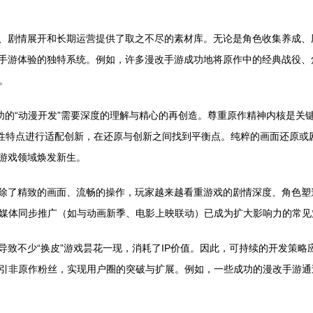
计、剧情展开和长期运营提供了取之不尽的素材库。无论是角色收集养成
合手游体验的独特系统。例如，许多漫改手游成功地将原作中的经典战役
。
成功的“动漫开发”需要深度的理解与精心的再创造。尊重原作精神内核是关
互性特点进行适配创新，在还原与创新之间找到平衡点。纯粹的画面还原或
在游戏领域焕发新生。
。除了精致的画面、流畅的操作，玩家越来越看重游戏的剧情深度、角色
媒体同步推广（如与动画新季、电影上映联动）已成为扩大影响力的常见
导致不少“换皮”游戏昙花一现，消耗了IP价值。因此，可持续的开发策
引非原作粉丝，实现用户圈的突破与扩展。例如，一些成功的漫改手游通