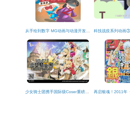
从手绘到数字 MG动画与动漫开发的演进之路
少女骑士团携手国际级Coser重磅助阵，FF25开拓动漫祭开启视听盛宴