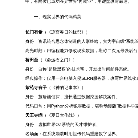
中，有两位已成功在异世界“再就业”，用键盘改写命运。
一、现实世界的代码精英
长门有希
（《凉宫春日的忧郁》）
身份：资讯统合思念体制造的人形终端，实为宇宙级“系统管
高光时刻：用编程能力修改现实数据，堪称二次元最强后台
桥田至
（《命运石之门》）
身份：自称“超级黑客”的技术宅，开发出时间邮件系统。
经典操作：仅用一台电脑入侵SERN服务器，改写世界线收
紫苑寺有子
（《神的记事本》）
身份：茧居族侦探，擅长通过数据挖掘解决案件。
代码日常：用Python分析犯罪数据，堪称动漫版“数据科学家
天王寺绹
（《夏日大作战》）
身份：虚拟世界OZ系统的天才维护者。
名场面：在系统崩溃时用祖传代码重建数字世界。