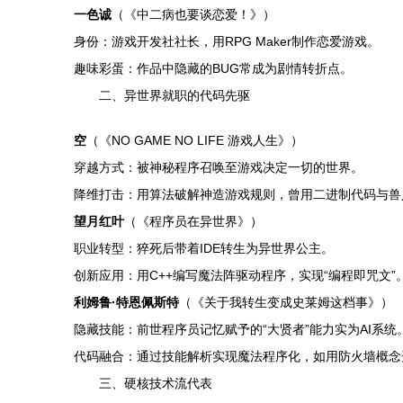
一色诚
（《中二病也要谈恋爱！》）
身份：游戏开发社社长，用RPG Maker制作恋爱游戏。
趣味彩蛋：作品中隐藏的BUG常成为剧情转折点。
二、异世界就职的代码先驱
空
（《NO GAME NO LIFE 游戏人生》）
穿越方式：被神秘程序召唤至游戏决定一切的世界。
降维打击：用算法破解神造游戏规则，曾用二进制代码与兽
望月红叶
（《程序员在异世界》）
职业转型：猝死后带着IDE转生为异世界公主。
创新应用：用C++编写魔法阵驱动程序，实现“编程即咒文”
利姆鲁·特恩佩斯特
（《关于我转生变成史莱姆这档事》）
隐藏技能：前世程序员记忆赋予的“大贤者”能力实为AI系统
代码融合：通过技能解析实现魔法程序化，如用防火墙概念
三、硬核技术流代表