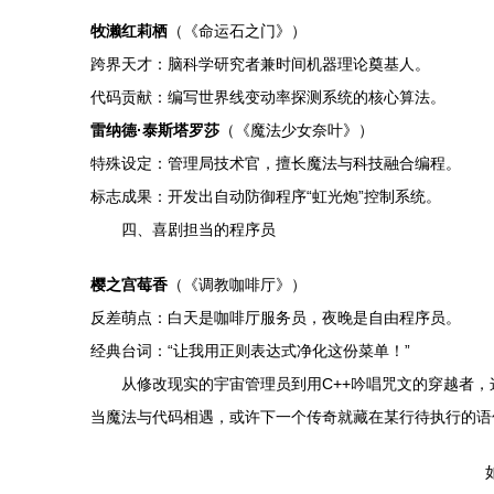
牧濑红莉栖
（《命运石之门》）
跨界天才：脑科学研究者兼时间机器理论奠基人。
代码贡献：编写世界线变动率探测系统的核心算法。
雷纳德·泰斯塔罗莎
（《魔法少女奈叶》）
特殊设定：管理局技术官，擅长魔法与科技融合编程。
标志成果：开发出自动防御程序“虹光炮”控制系统。
四、喜剧担当的程序员
樱之宫莓香
（《调教咖啡厅》）
反差萌点：白天是咖啡厅服务员，夜晚是自由程序员。
经典台词：“让我用正则表达式净化这份菜单！”
从修改现实的宇宙管理员到用C++吟唱咒文的穿越者
当魔法与代码相遇，或许下一个传奇就藏在某行待执行的语
如