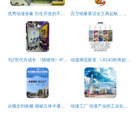
优秀动漫形象 衍生开发的不竭后盾与核心引擎
百万销量童话女王再起航，厦门原创IP将开启动漫新篇章
与Z世代共成长 《猪猪侠》IP如何构建“大动漫生态圈”的动漫开发之路
动漫潮流新宠 《JOJO的奇妙冒险》兔猫耳毛绒挂件玩具与个性化定制钥匙扣热潮
从概念到收藏 揭秘立体卡通搪胶玩偶的全产业链定制开发
动漫工厂 动漫产业的工业化生产与创新开发之路