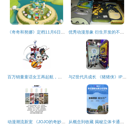
《奇奇和努娜》定档11月6日 奥拉动漫与羚邦集团联合打造幼儿科普动画盛宴
优秀动漫形象 衍生开发的不竭后盾与核心引擎
百万销量童话女王再起航，厦门原创IP将开启动漫新篇章
与Z世代共成长 《猪猪侠》IP如何构建“大动漫生态圈”的动漫开发之路
动漫潮流新宠 《JOJO的奇妙冒险》兔猫耳毛绒挂件玩具与个性化定制钥匙扣热潮
从概念到收藏 揭秘立体卡通搪胶玩偶的全产业链定制开发